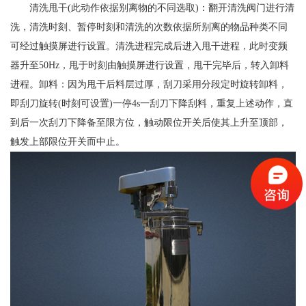
清洗甩干(此动作依据别离物的不同选取)：翻开清洗阀门进行清
洗，清洗时刻、暂停时刻和清洗的次数依据所别离的物品种类不同
可经过触摸屏进行设置。清洗进程完成后进入甩干进程，此时变频
器升至50Hz，甩于时刻由触摸屏进行设置，甩干完毕后，转入卸料
进程。卸料：因为甩干后料层过厚，刮刀采用分段定时旋转卸料，
即刮刀旋转(时刻可设置)一停4s一刮刀下降刮料，重复上述动作，直
到后一次刮刀下降备至限方位，触动限位开关后使其上升至顶部，
触发上部限位开关而中止。