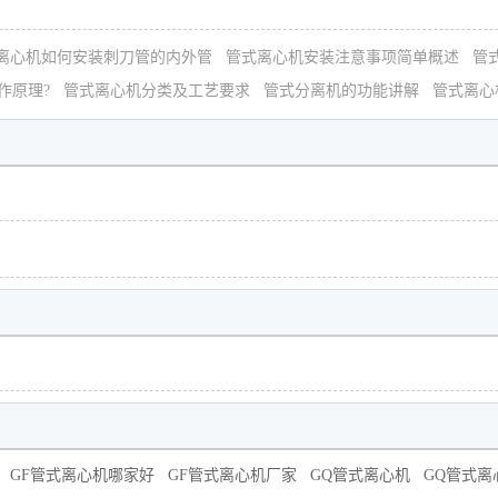
离心机如何安装刺刀管的内外管
管式离心机安装注意事项简单概述
管
作原理?
管式离心机分类及工艺要求
管式分离机的功能讲解
管式离心
GF管式离心机哪家好
GF管式离心机厂家
GQ管式离心机
GQ管式离