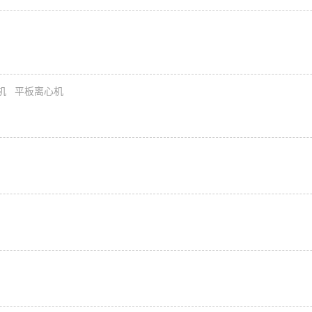
机
平板离心机