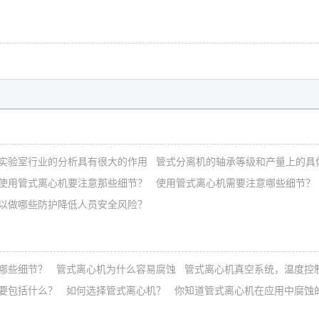
实验室行业的分析具有很大的作用
管式分离机的轴承等级和产量上的具
使用管式离心机要注意那些细节？
使用管式离心机需要注意哪些细节？
以做哪些防护降低人员安全风险？
哪些细节？
管式离心机为什么容易腐蚀
管式离心机真空系统，温度控
要包括什么？
如何选择管式离心机？
你知道管式离心机在应用中腐蚀